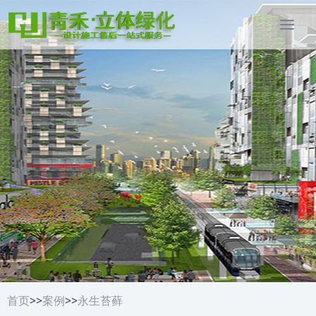
首页
>>
案例
>>
永生苔藓