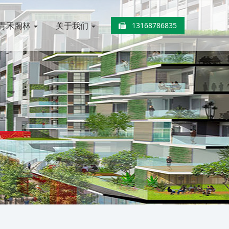
青禾阁林
关于我们
13168786835