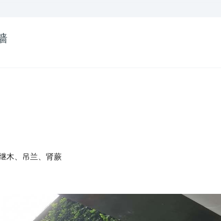
墙
红继木、吊兰、肾蕨