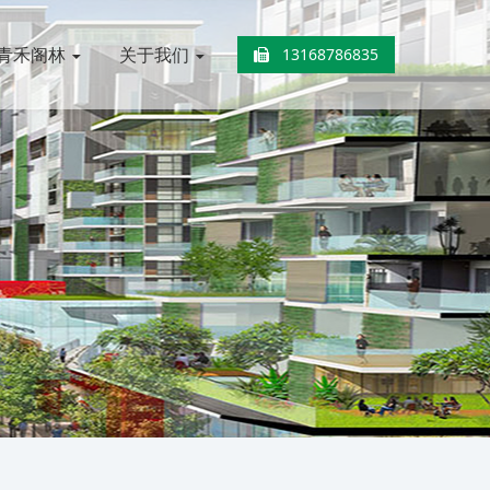
青禾阁林
关于我们
13168786835