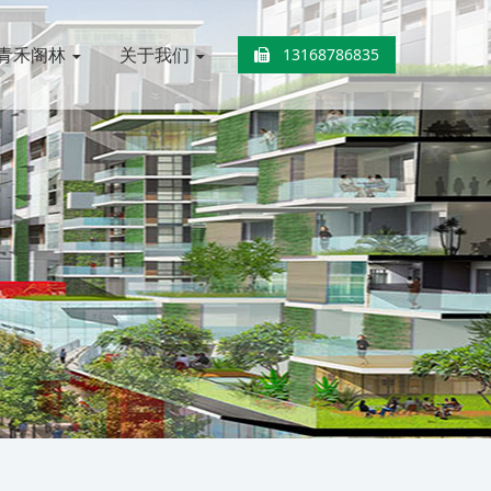
青禾阁林
关于我们
13168786835