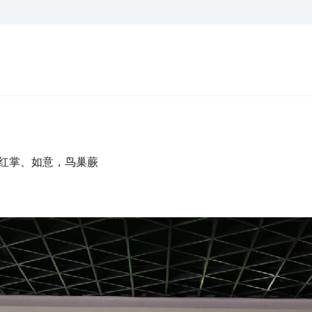
、红掌、如意，鸟巢蕨