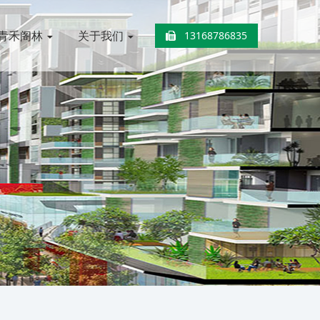
青禾阁林
关于我们
13168786835