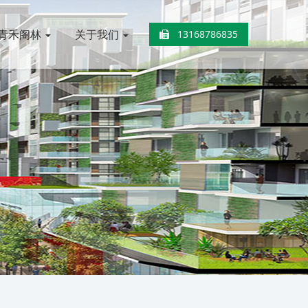
青禾阁林
关于我们
13168786835