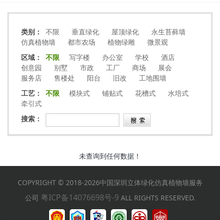
类别：
不限
垂直绿化
屋顶绿化
永生苔藓墙
仿真植物墙
都市农场
植物绿雕
微景观
区域：
不限
写字楼
办公室
学校
酒店
创意园
别墅
市政
工厂
商场
展会
服务店
售楼处
阳台
旧改
工地围墙
工艺：
不限
模块式
铺贴式
花槽式
水培式
牵引式
搜索：
未查询到任何数据！
COPYRIGHT © 2018-2026中国深圳立体绿化仿真植物墙服务
粤ICP备14076698号-9
公司
ALL RIGHTS RESERVED.