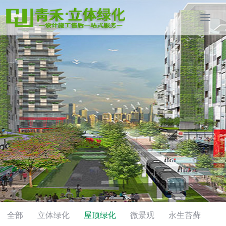
全部
立体绿化
屋顶绿化
微景观
永生苔藓