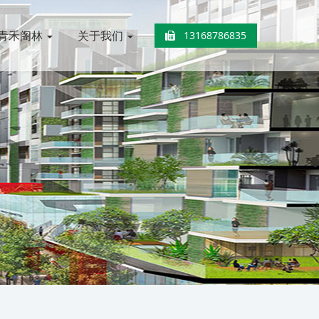
青禾阁林
关于我们
13168786835