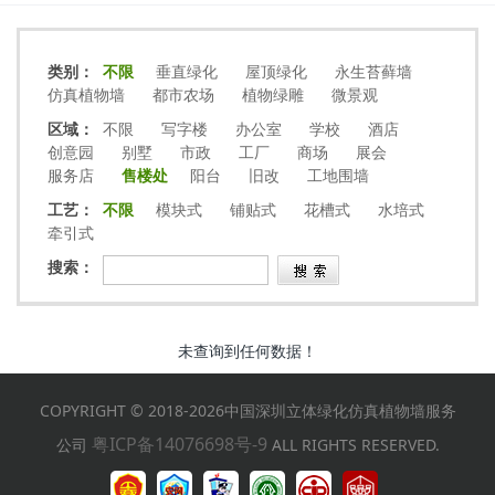
类别：
不限
垂直绿化
屋顶绿化
永生苔藓墙
仿真植物墙
都市农场
植物绿雕
微景观
区域：
不限
写字楼
办公室
学校
酒店
创意园
别墅
市政
工厂
商场
展会
服务店
售楼处
阳台
旧改
工地围墙
工艺：
不限
模块式
铺贴式
花槽式
水培式
牵引式
搜索：
未查询到任何数据！
COPYRIGHT © 2018-2026中国深圳立体绿化仿真植物墙服务
粤ICP备14076698号-9
公司
ALL RIGHTS RESERVED.