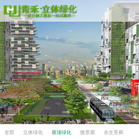
全部
立体绿化
屋顶绿化
微景观
永生苔藓