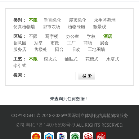
类别：
不限
垂直绿化
屋顶绿化
永生苔藓墙
仿真植物墙
都市农场
植物绿雕
微景观
区域：
不限
写字楼
办公室
学校
酒店
创意园
别墅
市政
工厂
商场
展会
服务店
售楼处
阳台
旧改
工地围墙
工艺：
不限
模块式
铺贴式
花槽式
水培式
牵引式
搜索：
未查询到任何数据！
COPYRIGHT © 2018-2026中国深圳立体绿化仿真植物墙服务
粤ICP备14076698号-9
公司
ALL RIGHTS RESERVED.