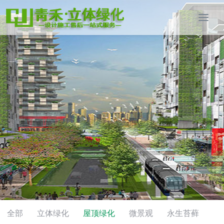
全部
立体绿化
屋顶绿化
微景观
永生苔藓