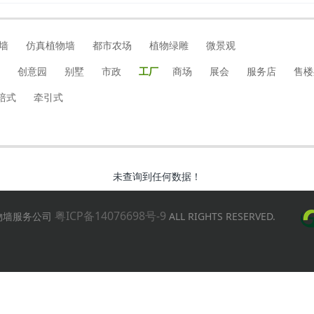
墙
仿真植物墙
都市农场
植物绿雕
微景观
创意园
别墅
市政
工厂
商场
展会
服务店
售楼
培式
牵引式
未查询到任何数据！
粤ICP备14076698号-9
真植物墙服务公司
ALL RIGHTS RESERVED.