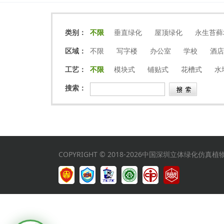
类别：
不限
垂直绿化
屋顶绿化
永生苔藓
区域：
不限
写字楼
办公室
学校
酒店
工艺：
不限
模块式
铺贴式
花槽式
水
搜索：
COPYRIGHT © 2018-2026中国深圳立体绿化仿