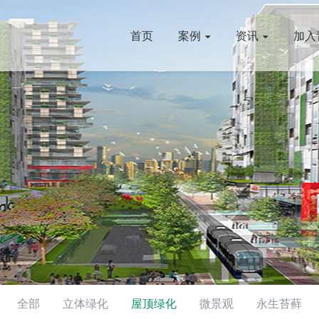
首页
案例
资讯
加入
全部
立体绿化
屋顶绿化
微景观
永生苔藓