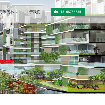
青禾阁林
关于我们
13168786835