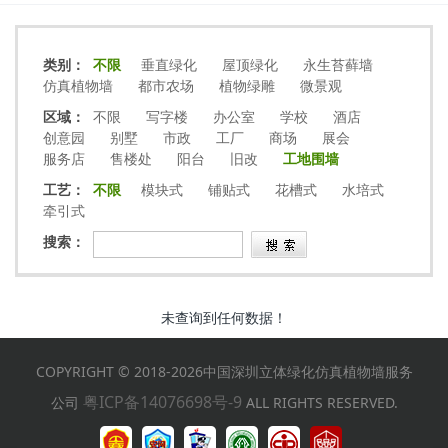
类别：
不限
垂直绿化
屋顶绿化
永生苔藓墙
仿真植物墙
都市农场
植物绿雕
微景观
区域：
不限
写字楼
办公室
学校
酒店
创意园
别墅
市政
工厂
商场
展会
服务店
售楼处
阳台
旧改
工地围墙
工艺：
不限
模块式
铺贴式
花槽式
水培式
牵引式
搜索：
未查询到任何数据！
COPYRIGHT © 2018-2026中国深圳立体绿化仿真植物墙服务
粤ICP备14076698号-9
公司
ALL RIGHTS RESERVED.