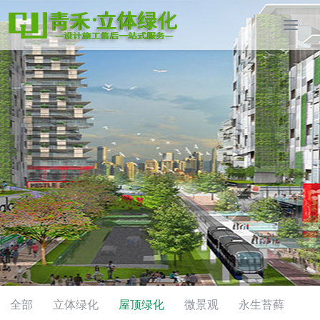
全部
立体绿化
屋顶绿化
微景观
永生苔藓