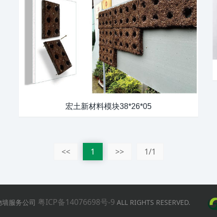
宏土新材料模块38*26*05
<<
1
>>
1/1
粤ICP备14076698号-9
真植物墙服务公司
ALL RIGHTS RESERVED.