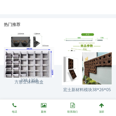
热门推荐
垂直绿化4018模块
固化纤维土330*120模块
垂直绿化3318花盆
338 1358
方形立体种植盒
宏土新材料模块38*26*05
电话
案例
联系我们
顶部