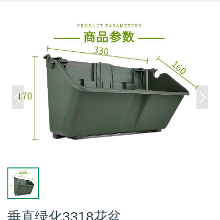
垂直绿化3318花盆